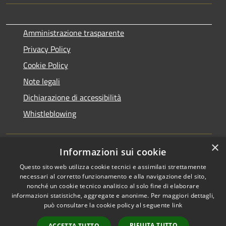
Amministrazione trasparente
Privacy Policy
Cookie Policy
Note legali
Dichiarazione di accessibilità
Whistleblowing
×
Informazioni sui cookie
DPO (Data Protection Officer):
dpo@comune.ceriano-
laghetto.mb.it
Questo sito web utilizza cookie tecnici e assimilati strettamente
necessari al corretto funzionamento e alla navigazione del sito,
nonché un cookie tecnico analitico al solo fine di elaborare
informazioni statistiche, aggregate e anonime. Per maggiori dettagli,
RSS
Copyright © 2026 • Comune di
può consultare la cookie policy al seguente
link
Accessibilità
Ceriano Laghetto • Powered by
Privacy
Municipium
Accesso
•
RIFIUTA TUTTO
ACCETTA TUTTO