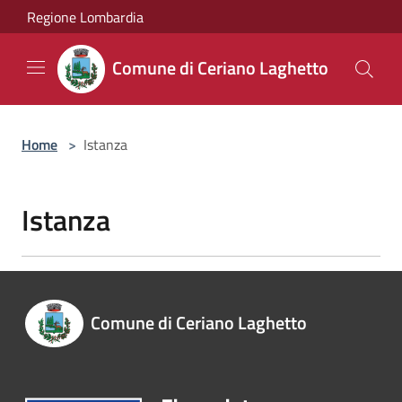
Salta al contenuto principale
Regione Lombardia
Comune di Ceriano Laghetto
Home
>
Istanza
Istanza
Comune di Ceriano Laghetto