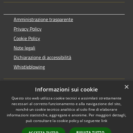
Amministrazione trasparente
Privacy Policy
Cookie Policy
Note legali
Dichiarazione di accessibilità
Whistleblowing
×
Informazioni sui cookie
DPO (Data Protection Officer):
dpo@comune.ceriano-
laghetto.mb.it
Questo sito web utilizza cookie tecnici e assimilati strettamente
necessari al corretto funzionamento e alla navigazione del sito,
nonché un cookie tecnico analitico al solo fine di elaborare
informazioni statistiche, aggregate e anonime. Per maggiori dettagli,
RSS
Copyright © 2026 • Comune di
può consultare la cookie policy al seguente
link
Accessibilità
Ceriano Laghetto • Powered by
Privacy
Municipium
Accesso
•
RIFIUTA TUTTO
ACCETTA TUTTO