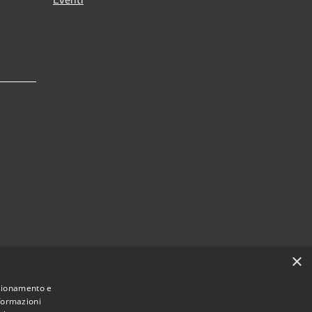
×
nzionamento e
b.it
nformazioni