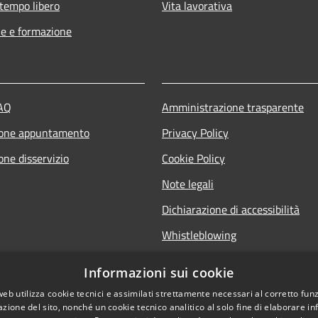
 tempo libero
Vita lavorativa
e e formazione
FAQ
Amministrazione trasparente
ione appuntamento
Privacy Policy
one disservizio
Cookie Policy
Note legali
Dichiarazione di accessibilità
Whistleblowing
Informazioni sui cookie
DPO (Data Protection Officer):
web utilizza cookie tecnici e assimilati strettamente necessari al corretto fu
dpo@comune.ceriano-laghetto.m
azione del sito, nonché un cookie tecnico analitico al solo fine di elaborare i