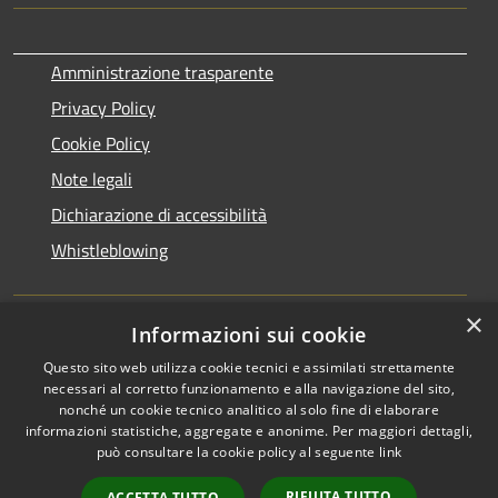
Amministrazione trasparente
Privacy Policy
Cookie Policy
Note legali
Dichiarazione di accessibilità
Whistleblowing
×
Informazioni sui cookie
DPO (Data Protection Officer):
dpo@comune.ceriano-
laghetto.mb.it
Questo sito web utilizza cookie tecnici e assimilati strettamente
necessari al corretto funzionamento e alla navigazione del sito,
nonché un cookie tecnico analitico al solo fine di elaborare
informazioni statistiche, aggregate e anonime. Per maggiori dettagli,
RSS
Copyright © 2026 • Comune di
può consultare la cookie policy al seguente
link
Accessibilità
Ceriano Laghetto • Powered by
Privacy
Municipium
Accesso
•
RIFIUTA TUTTO
ACCETTA TUTTO